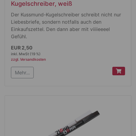
Kugelschreiber, weiß
Der Kussmund-Kugelschreiber schreibt nicht nur
Liebesbriefe, sondern notfalls auch den
Einkaufszettel. Den dann aber mit viiiieeeel
Gefühl.
Produktdetails
EUR 2,50
inkl. MwSt (19 %)
Farbe: matt weiß mit silberfarbener
zzgl. Versandkosten
glänzender Spitze
Mehr...
mit Drehmechanik
auswechselbarer blau schreibender Budget-
Großraummine