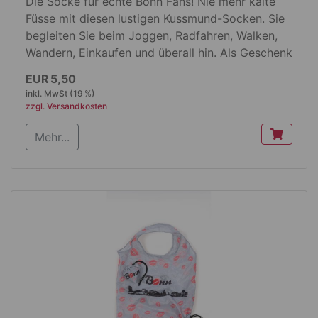
Die Socke für echte Bonn Fans! Nie mehr kalte
Füsse mit diesen lustigen Kussmund-Socken. Sie
begleiten Sie beim Joggen, Radfahren, Walken,
Wandern, Einkaufen und überall hin. Als Geschenk
oder für den eigenen Gebrauch, erhältlich in zwei
EUR 5,50
Größen 39-42 oder 43-45.
inkl. MwSt (19 %)
zzgl. Versandkosten
Produktdetails:
Mehr...
Material: 71% Baumwolle, 20% Polyester, 7%
Nylon,
2 % Elasthan
Farbe: weiß mit Kussmund Druck
Einheitsgröße: 39-42 oder 43-45
paarweise verpackt mit full colour
bedruckter Headercard