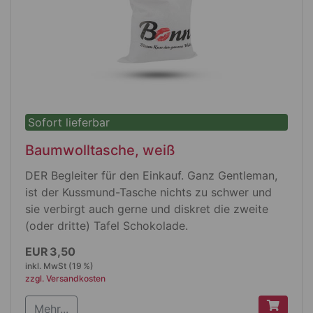
Sofort lieferbar
Baumwolltasche, weiß
DER Begleiter für den Einkauf. Ganz Gentleman,
ist der Kussmund-Tasche nichts zu schwer und
sie verbirgt auch gerne und diskret die zweite
(oder dritte) Tafel Schokolade.
Produktdetails
EUR 3,50
inkl. MwSt (19 %)
Farbe: weiß mit kurzen Henkeln
zzgl. Versandkosten
Größe: 38 x 42 cm
Mehr...
14 Liter