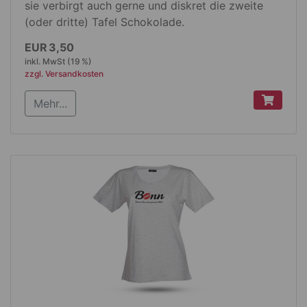
sie verbirgt auch gerne und diskret die zweite
(oder dritte) Tafel Schokolade.
Produktdetails
EUR 3,50
inkl. MwSt (19 %)
Schwarz mit kurzen Henkeln
zzgl. Versandkosten
Größe 38 x 42 cm
Mehr...
14 Liter
100 % Öko Tex zertifizierte Baumwolle
BSCI zertifiziert