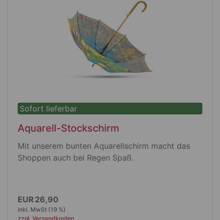
Sofort lieferbar
Aquarell-Stockschirm
Mit unserem bunten Aquarellschirm macht das
Shoppen auch bei Regen Spaß.
Produktdetails
EUR 26,90
inkl. MwSt (19 %)
Stockschirm mit Automatikfunktion
zzgl. Versandkosten