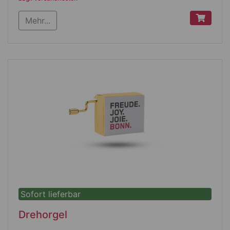
solidem Gestänge und Fiberglasrippen
Mehr...
Schirm und Hülle sind bedruckt mit
vierfarbigen Bonn-Motiven
Sofort lieferbar
Drehorgel