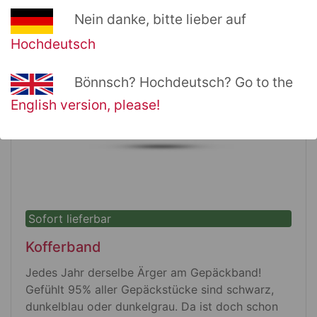
Höhe: 95 mm
Ø 80 mm
Nein danke, bitte lieber auf
spülmaschinenfest nach DIN 12875
Hochdeutsch
Bönnsch? Hochdeutsch? Go to the
English version, please!
Sofort lieferbar
Kofferband
Jedes Jahr derselbe Ärger am Gepäckband!
Gefühlt 95% aller Gepäckstücke sind schwarz,
dunkelblau oder dunkelgrau. Da ist doch schon