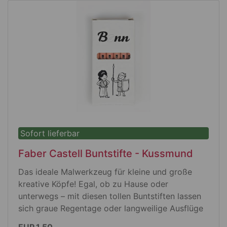
Bonn zeigt.
Höhe: 90 mm
Durchmesser: 85 mm
Fassungsvermögen: 370 ml
Farbe(n): UN-Blau mit weißem UNBonn-
Logo und -Slogan, innen weiß
Material: hochtemperaturgebrannte Keramik
Außenseite: glänzend
Mikrowellen- und spülmaschinenfest
Sofort lieferbar
Faber Castell Buntstifte - Kussmund
Das ideale Malwerkzeug für kleine und große
kreative Köpfe! Egal, ob zu Hause oder
unterwegs – mit diesen tollen Buntstiften lassen
sich graue Regentage oder langweilige Ausflüge
im Handumdrehen in ein buntes Abenteuer