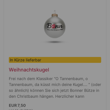
hochhitzebeständig bis 140 °C
lebensmittelecht
spülmaschinen-tauglich
HPL-Schichtstoff ist ein nachhaltiges
Material, da es zu 80% aus Zellulose
(nachwachsender Rohstoff) und 20%
Kunstharz besteht
In Kürze lieferbar
Weihnachtskugel
Frei nach dem Klassiker "O Tannenbaum, o
Tannenbaum, da küsst mich deine Kugel…. " (oder
so ähnlich) können Sie sich jetzt Bonner Bütze in
den Christbaum hängen. Herzlicher kann
Weihnachtsschmuck nicht sein.
EUR 7,50