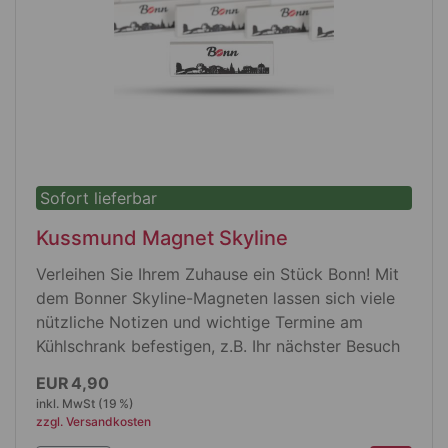
sorgen für eine langanhaltend perfekte
Passform
Ein komfortables Nackenband und ein fein
gestricktes Bündchen zaubern ein feminines
Dekolleté
Oberstoff: 100 % ringgesponnene
Baumwolle, 150 g/m²
Maschinenwäsche 40°
Sofort lieferbar
Kussmund Magnet Skyline
Verleihen Sie Ihrem Zuhause ein Stück Bonn! Mit
dem Bonner Skyline-Magneten lassen sich viele
nützliche Notizen und wichtige Termine am
Kühlschrank befestigen, z.B. Ihr nächster Besuch
in Bonn.
EUR 4,90
inkl. MwSt (19 %)
Produktdetails
zzgl. Versandkosten
rechteckiger Magnet