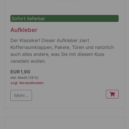
Sofort lieferbar
Aufkleber
Der Klassiker! Dieser Aufkleber ziert
Kofferraumklappen, Pakete, Türen und natürlich
auch alles andere, was Sie mit diesem Kuss
veredeln wollen.
Produktdetails
EUR 1,90
inkl. MwSt (19 %)
Elipse
zzgl. Versandkosten
Größe: 150 mm x 90 mm
Mehr...
gestanzt auf A 6 Trägermaterial
SK Folie weiß glänzend
permanent haftend geeignet für Outdoor-
Anwendung