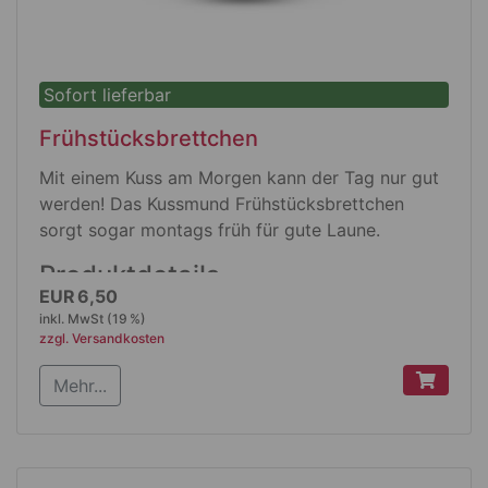
Sofort lieferbar
Frühstücksbrettchen
Mit einem Kuss am Morgen kann der Tag nur gut
werden! Das Kussmund Frühstücksbrettchen
sorgt sogar montags früh für gute Laune.
Produktdetails
EUR 6,50
Original RICOLOR® Frühstücksbrettchen
inkl. MwSt (19 %)
Made in Germany
zzgl. Versandkosten
Melaminharz
Mehr...
Größe. L 235 mm x B 145 mm x 2 mm
wasserfest
stoßfest
weitgehend schnittfest