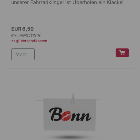
unserer Fahrradklingel ist Überholen ein Klacks!
Produktdetails
EUR 6,50
inkl. MwSt (19 %)
Trillerglocke
zzgl. Versandkosten
schwarze Kunststoffhalterung
Mehr...
weißer Metalldeckel
Durchmesser: 56 mm