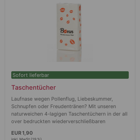
Maße offen: ohne Griffe 42 x 38 cm, mit
Griffen 58 x 38 cm,
Veredelung: Vollflächiger CMYK
Heißtransferdruck, 2-seitig auf der
Einkaufstasche und auf dem kleinen
Einstecktäschchen
Sofort lieferbar
Taschentücher
Laufnase wegen Pollenflug, Liebeskummer,
Schnupfen oder Freudentränen? Mit unseren
naturweichen 4-lagigen Taschentüchern in der all
over bedruckten wiederverschließbaren
Verpackung sind Sie bestens ausgestattet.
EUR 1,90
inkl. MwSt (19 %)