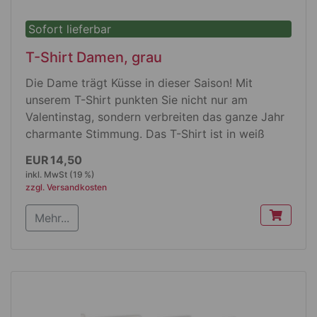
Sofort lieferbar
T-Shirt Damen, grau
Die Dame trägt Küsse in dieser Saison! Mit
unserem T-Shirt punkten Sie nicht nur am
Valentinstag, sondern verbreiten das ganze Jahr
charmante Stimmung. Das T-Shirt ist in weiß
oder grau erhältlich.
EUR 14,50
inkl. MwSt (19 %)
zzgl. Versandkosten
Produktdetails
Mehr...
leicht tailliert geschnittenes T-Shirt aus
Single Jersey mit nicht zu tiefem
Rundhalsausschnitt
doppelt gearbeitete Nähte an Schultern,
Hals und Ärmeln sowie stabile Seitennähte