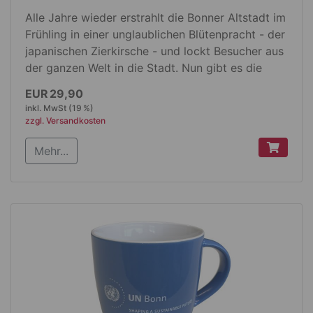
Alle Jahre wieder erstrahlt die Bonner Altstadt im
Frühling in einer unglaublichen Blütenpracht - der
japanischen Zierkirsche - und lockt Besucher aus
der ganzen Welt in die Stadt. Nun gibt es die
Bonner Kirschblüte in limitierter Auflage auch
EUR 29,90
zum Mitnehmen! In Form eines 1.000 Teile-Foto-
inkl. MwSt (19 %)
Puzzles, das ein Originalbild aus der Heerstraße
zzgl. Versandkosten
zeigt, können Sie sich an dieser Blütenpracht
Mehr...
auch nach der Blüte das ganze Jahr über
erfreuen - Sie müssen es nur wieder
zusammensetzen.
Produktdetails:
Fotopuzzle Bonner Kirschblüte
1000-teilig
Format: 640 x 480 mm
100 % recyceltes Chromopapier
feinleinengeprägt