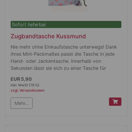
Sofort lieferbar
Zugbandtasche Kussmund
Nie mehr ohne Einkaufstasche unterwegs! Dank
ihres Mini-Packmaßes passt die Tasche in jede
Hand- oder Jackentasche. Innerhalb von
Sekunden lässt sie sich zu einer Tasche für
spontane Einkäufe entfalten, schont die Umwelt,
EUR 5,90
da sie aus recycelten PET Flaschen hergestellt
inkl. MwSt (19 %)
wurde und sieht zudem noch richtig gut aus.
zzgl. Versandkosten
Produktdetails
Mehr...
Faltbare Einkaufstasche aus recycelten PET
Flaschen mit integriertem Zugbandbeutel
Material: 100 % Polyester rPET