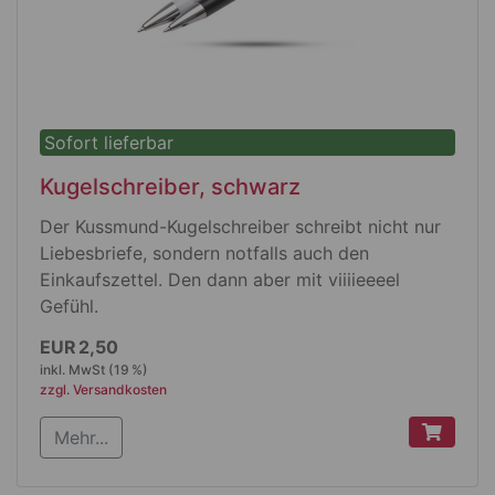
Sofort lieferbar
Kugelschreiber, schwarz
Der Kussmund-Kugelschreiber schreibt nicht nur
Liebesbriefe, sondern notfalls auch den
Einkaufszettel. Den dann aber mit viiiieeeel
Gefühl.
EUR 2,50
mit Drehmechanik, matt schwarz mit
inkl. MwSt (19 %)
silberfarbener glänzender Spitze und
zzgl. Versandkosten
auswechselbarer blau schreibender Budget-
Großraummine
Mehr...