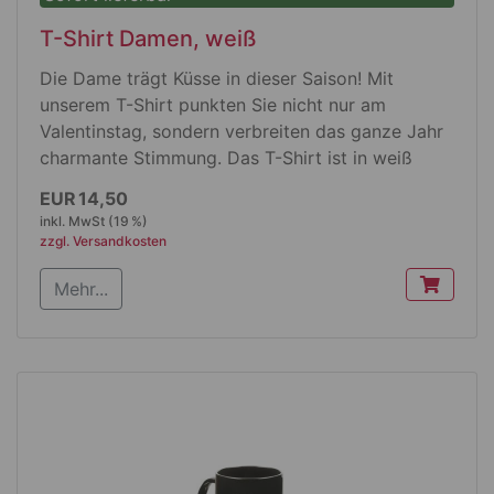
T-Shirt Damen, weiß
Die Dame trägt Küsse in dieser Saison! Mit
unserem T-Shirt punkten Sie nicht nur am
Valentinstag, sondern verbreiten das ganze Jahr
charmante Stimmung. Das T-Shirt ist in weiß
oder grau erhältlich.
EUR 14,50
inkl. MwSt (19 %)
zzgl. Versandkosten
Produktdetails
Mehr...
leicht tailliert geschnittenes T-Shirt aus
Single Jersey mit nicht zu tiefem
Rundhalsausschnitt
doppelt gearbeitete Nähte an Schultern,
Hals und Ärmeln sowie stabile Seitennähte
sorgen für eine langanhaltend perfekte
Passform