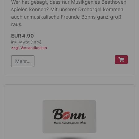
Wer hat gesagt, dass nur Musikgenies Beethoven
spielen können? Mit unserer Drehorgel kommen
auch unmusikalische Freunde Bonns ganz groß
raus.
Produktdetails
EUR 4,90
inkl. MwSt (19 %)
kleines Handkkurbelspielwerk
zzgl. Versandkosten
Melodie: Ludwig van Beethovens 9. Sinfonie
Mehr...
"Ode an die Freude"
Maße 4,5 cm x 4 cm x 2 cm