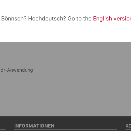
Bönnsch? Hochdeutsch? Go to the
English versio
rraumklappen, Pakete, Türen und natürlich auch alles andere
door-Anwendung
INFORMATIONEN
K