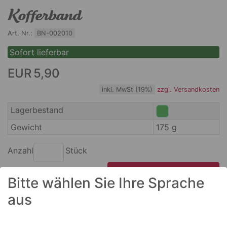
Kofferband
Art. Nr.:
BN-002010
Sofort lieferbar
EUR 5,90
inkl. MwSt (19%)
zzgl. Versandkosten
Lagerbestand
Gewicht
175 g
Anzahl
Stück
In den Warenkorb legen
Bitte wählen Sie Ihre Sprache
aus
Artikelbeschreibung
Jedes Jahr derselbe Ärger am Gepäckband! Gefühlt