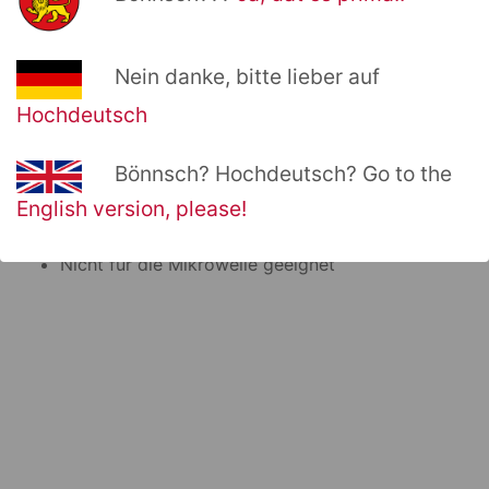
Leben lang halten. Komplett mit UN Bonn Logo und
dem UN Bonn Slogan "Shaping a Sustainable Future".
Nein danke, bitte lieber auf
Für drinnen und draußen mit heißen oder kalten
Getränken.
Hochdeutsch
Produktdetails
Bönnsch? Hochdeutsch? Go to the
Weiße Emaillebeschichtung
English version, please!
Fasst 0,3 Liter
Nur mit der Hand abwaschbar
Nicht für die Mikrowelle geeignet