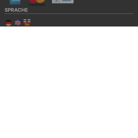
SPRACHE
SOCIAL MEDIA
Facebook
Twitter
© BURG Services GmbH & Co. KG 2026
DE-ÖKO-006
CO
neutrales Hosting
2