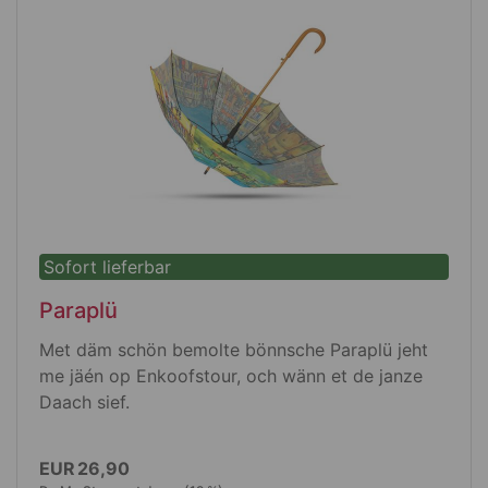
Sofort lieferbar
Paraplü
Met däm schön bemolte bönnsche Paraplü jeht
me jäén op Enkoofstour, och wänn et de janze
Daach sief.
EUR 26,90