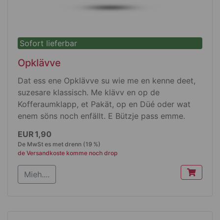
Sofort lieferbar
Opklävve
Dat ess ene Opklävve su wie me en kenne deet,
suzesare klassisch. Me klävv en op de
Kofferaumklapp, et Pakät, op en Düé oder wat
enem söns noch enfällt. E Bützje pass emme.
Produktdetails
EUR 1,90
De MwSt es met drenn (19 %)
Elipse
de Versandkoste komme noch drop
150 mm x 90 mm jruß
Mieh....
jestanz op A 6 Träjematerial
SK Folie wieß jlänzend
deet emme klävve
können se och drusse jebruche