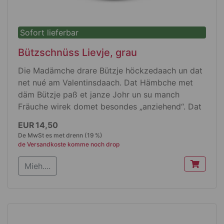
Sofort lieferbar
Bützschnüss Lievje, grau
Die Madämche drare Bützje höckzedaach un dat
net nué am Valentinsdaach. Dat Hämbche met
däm Bützje paß et janze Johr un su manch
Fräuche wirek domet besondes „anziehend“. Dat
Hämbche jitt et in wieß ode jrau.
EUR 14,50
De MwSt es met drenn (19 %)
de Versandkoste komme noch drop
Produktdetails
Mieh....
Dat Hämbche es jet körpebetont
uss Single Jersey
de Rundhalsausschnitt läss keen deefe
Blecke zoh