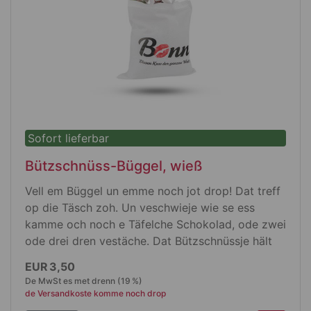
Sofort lieferbar
Bützschnüss-Büggel, wieß
Vell em Büggel un emme noch jot drop! Dat treff
op die Täsch zoh. Un veschwieje wie se ess
kamme och noch e Täfelche Schokolad, ode zwei
ode drei dren vestäche. Dat Bützschnüssje hält
op jeden Fall de Schnüss.
EUR 3,50
De MwSt es met drenn (19 %)
Produktdetails
de Versandkoste komme noch drop
Wieß met kuéte Henkele