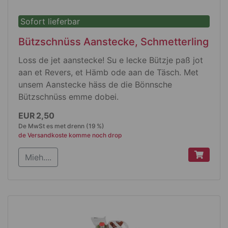
Sofort lieferbar
Bützschnüss Aanstecke, Schmetterling
Loss de jet aanstecke! Su e lecke Bützje paß jot
aan et Revers, et Hämb ode aan de Täsch. Met
unsem Aanstecke häss de die Bönnsche
Bützschnüss emme dobei.
Produktdetails
EUR 2,50
De MwSt es met drenn (19 %)
Format: Elipse
de Versandkoste komme noch drop
mit Schmetterlingsverschluß
Mieh....
Größe 20 mm x 12 mm