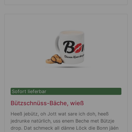
usswechelbare Budget-Großraummin die
blau schrieve deet
Sofort lieferbar
Bützschnüss-Bäche, wieß
Heeß jebütz, oh Jott wat sare ich doh, heeß
jedrunke natürlich, uss enem Beche met Bützje
drop. Dat schmeck all dänne Löck die Bonn jäén