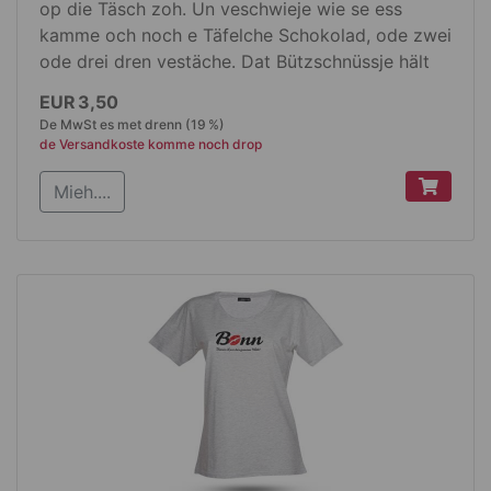
op die Täsch zoh. Un veschwieje wie se ess
kamme och noch e Täfelche Schokolad, ode zwei
ode drei dren vestäche. Dat Bützschnüssje hält
op jeden Fall de Schnüss.
EUR 3,50
De MwSt es met drenn (19 %)
Produktdetails
de Versandkoste komme noch drop
schwazz met kuéte Henkele
Mieh....
38 x 42 cm jruß