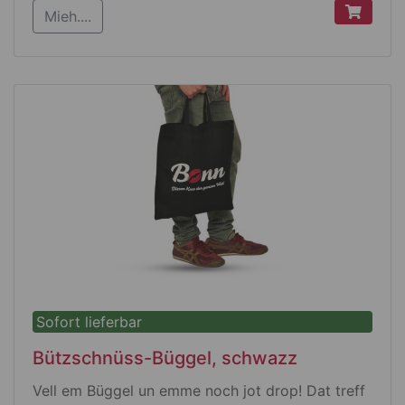
Mieh....
38 x 42 cm jruß
Sofort lieferbar
Bützschnüss-Büggel, schwazz
Vell em Büggel un emme noch jot drop! Dat treff