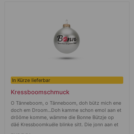
hält starke Hetz uss bes 140 °C
füé all Lebensmittel jeeichnet
kamme en de Maschin spöhle
In Kürze lieferbar
Kressboomschmuck
O Tänneboom, o Tänneboom, doh bütz mich ene
doch em Droom...Doh kamme schon emol aan et
drööme komme, wämme die Bonne Bützje op
däé Kressboomkuéle blinke sitt. Die jonn aan et
Hätz.