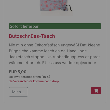
Sofort lieferbar
Bützschnüss-Täsch
Nie mih ohne Enkoofstäsch ungewäß! Dat kleene
Büggelche kamme leech en de Hand- ode
Jacketäsch stoppe. Un rubbedidupp ess et parat
wämme et bruch. Et ess uss wedde opjearbete
Plastik Fläsche jemaat, su kamme die noch
EUR 5,90
bruche un moss nix neues maache, dat bekütt de
De MwSt es met drenn (19 %)
Umwelt jot. Ävve dat Büggelche ess keene ahle
de Versandkoste komme noch drop
Büggel, et sitt richtisch staats uss.
Mieh....
Produktdetails
Die Enkoofstäsch kamme zesammefahle un