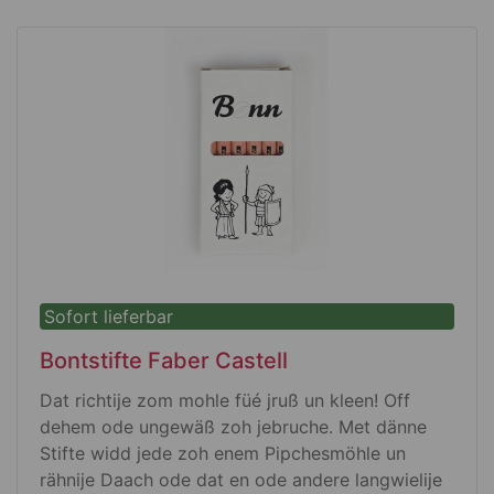
de Leitspruch senn och drop.
Dat Tässje ess uss feinem Potzeling, dat blau-
wieß stich en et Ooch, weil et su blänke deet, me
kann sich net satt draan sehe. Un et ess net leech
kapott ze kreje.
Me kann et suja en de Spöhlmaschin un de
Mikrowell donn.
Et ess 90 mm huh
85 mm em Durechmesse
370 ml jonn renn
Sofort lieferbar
Bontstifte Faber Castell
Dat richtije zom mohle füé jruß un kleen! Off
dehem ode ungewäß zoh jebruche. Met dänne
Stifte widd jede zoh enem Pipchesmöhle un
rähnije Daach ode dat en ode andere langwielije