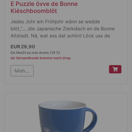
E Puzzle övve de Bonne
Kiéschboomblöt
Jedes Johr em Fröhjohr wänn se wedde
blöt,“.....die Japanische Zierkiésch en de Bonne
Altstadt. Nä, wat ess dat schön! Löck uss de
janze Welt komme en de Stadt öm dat ze sehe.
EUR 29,90
Jetz können se die Blöte et janze Johr övve hann
De MwSt es met drenn (19 %)
un sich draan erfreue, sie mössen nur jet dofüé
de Versandkoste komme noch drop
donn. Et ess nämlich e Puzzle, wat se
Mieh....
zesammesetze mösse, uss enem orijinal Bildche
uss de Heerstroß entstande. Et besteht uss 1000
kleene Deel, dat ess en Fiselsarbeet, ävve et
lohnt sich.
Produktdetails:
E Fotopuzzle met de Bonne
Kiéschboomblöt drop
uss 1000 Deel