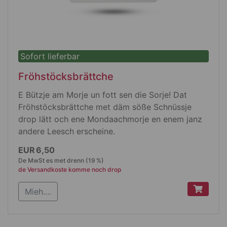
Sofort lieferbar
Fröhstöcksbrättche
E Bützje am Morje un fott sen die Sorje! Dat
Fröhstöcksbrättche met däm söße Schnüssje
drop lätt och ene Mondaachmorje en enem janz
andere Leesch erscheine.
Produktdetails
EUR 6,50
De MwSt es met drenn (19 %)
Original RICOLOR® Fröhstöcksbrättche
de Versandkoste komme noch drop
Melaminharz
Mieh....
Jröße L 235 mm x B 145 mm x 2 mm
kann Wasse un aantitsche vedrare
ne Ratsch mem Messe määt nix