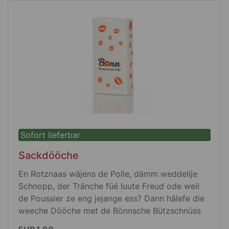
met enem Zochband och zesammetrecke
dat Material ess ze 100 % Polyester uss ahle
Pet Flasche jemaat
Wämme die Täsch opjefahlt hätt
ess se ohne Jriff 42x38 cm un met Jriff
58x38 cm jruß
ronderöm ess se met bönnsche Bützje
bedruck, die senn och op däm petitte
Enstechbüggelche ze finge.
Sofort lieferbar
Sackdööche
En Rotznaas wäjens de Polle, dämm weddelije
Schnopp, der Tränche füé luute Freud ode weil
de Poussier ze eng jejange ess? Dann hälefe die
weeche Dööche met de Bönnsche Bützschnüss
drop.