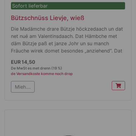
Sofort lieferbar
Bützschnüss Lievje, wieß
Die Madämche drare Bützje höckzedaach un dat
net nué am Valentinsdaach. Dat Hämbche met
däm Bützje paß et janze Johr un su manch
Fräuche wirek domet besondes „anziehend“. Dat
Hämbche jitt et in wieß ode jrau.
EUR 14,50
De MwSt es met drenn (19 %)
de Versandkoste komme noch drop
Produktdetails
Mieh....
Dat Hämbche es jet körpebetont
uss Single Jersey
de Rundhalsausschnitt läss keen deefe
Blecke zoh
Dubbelt jearbeete Nöht aan de Scholdere,
am Hals un aan de Ärmele, die Seggenöht