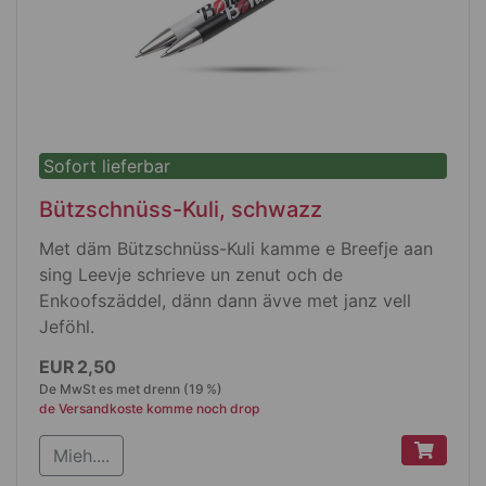
Sofort lieferbar
Bützschnüss-Kuli, schwazz
Met däm Bützschnüss-Kuli kamme e Breefje aan
sing Leevje schrieve un zenut och de
Enkoofszäddel, dänn dann ävve met janz vell
Jeföhl.
Produktdetails
EUR 2,50
De MwSt es met drenn (19 %)
Met ene Driehmechanik
de Versandkoste komme noch drop
matt schwazz met ene Spetz die seleverich
Mieh....
jlänz