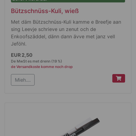
Bützschnüss-Kuli, wieß
Met däm Bützschnüss-Kuli kamme e Breefje aan
sing Leevje schrieve un zenut och de
Enkoofszäddel, dänn dann ävve met janz vell
Jeföhl.
Produktdetails
EUR 2,50
De MwSt es met drenn (19 %)
Met ene Driehmechanik
de Versandkoste komme noch drop
matt wieß met ene Spetz die seleverich
Mieh....
jlänz
usswechelbare Budget-Großraummin die
blau schrieve deet