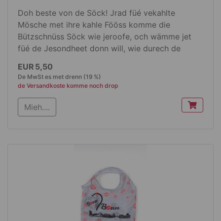
Doh beste von de Söck! Jrad füé vekahlte
Mösche met ihre kahle Fööss komme die
Bützschnüss Söck wie jeroofe, och wämme jet
füé de Jesondheet donn will, wie durech de
Bösch ode langs de Rhing loofe, durech et
EUR 5,50
Sebbejebirch talepe ode durch et Städtche
De MwSt es met drenn (19 %)
flaniere. Passe och dänne, die op jrußem Foss
de Versandkoste komme noch drop
lävve. En zwei Jröße 39-42 ode 43-45 ze hann.
Mieh....
Me kann se och veschenke.
Produktdetails:
Dat Material ess 71 % Boomwoll, 20 %
Polyester, 7% Nylon un 2% Elasthan
Die Söck senn wieß met de Bützschnüss
drop jedruck
En de Jröße 39.42 ode 43- 45 ze hann
emme als Pärche met enem bonte
Pappendeckelsveschluss zesamme jepack.