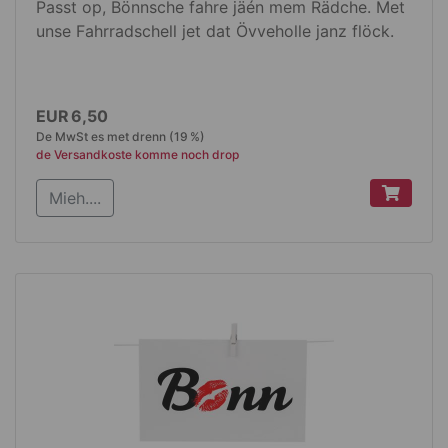
Passt op, Bönnsche fahre jäén mem Rädche. Met
unse Fahrradschell jet dat Övveholle janz flöck.
Produktdetails
EUR 6,50
De MwSt es met drenn (19 %)
E Jlöckche dat trillere deet
de Versandkoste komme noch drop
Halterung uss schwazzem Kunststoff
Mieh....
wieße Metalldeckel
Durchmesse 56 mm