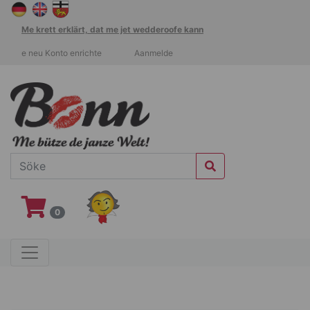
Me krett erklärt, dat me jet wedderoofe kann
e neu Konto enrichte
Aanmelde
0