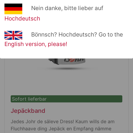
Et ess Porzelling uss Karlsbad, also kütt uss
de EU
Nein danke, bitte lieber auf
die Farev ess schwazz
Hochdeutsch
et jonn 0,3 l renn
huh ess et 95 mm huh
Bönnsch? Hochdeutsch? Go to the
Ø 80 mm
en de Maschin ze spöhle noh DIN 12875
English version, please!
Sofort lieferbar
Jepäckband
Jedes Johr de säleve Dress! Kaum wills de am
Fluchhaave ding Jepäck en Empfang nämme