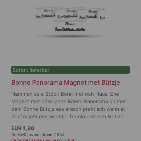
Dubbelt jearbeete Nöht aan de Scholdere,
am Hals un aan de Ärmele, die Seggenöht
senn stabil un rieße net flöck
E aadich Nackeband un e fing jestrick
Bündche maachen e schön Brössje
Oberstoff: 100 % ringjesponnene
Boomwoll,150 g/m²
kamme en de Maschin bei 40 ° wäsche
Sofort lieferbar
Bonne Panorama Magnet met Bützje
Nämmen se e Stöck Bonn met noh Huus! Ene
Magnet met däm janze Bonne Panorama un met
dem Bonne Bützje ess aresch praktisch wenn et
doröm jeht ene wichtije Termin ode och Notize
zoh befestije. Wat me net em Kopp hätt, hätt me
EUR 4,90
heh am Kühlschrank. Ode wollle se vejesse wann
De MwSt es met drenn (19 %)
se et näkste Mol Bonn besöcke wolle?
de Versandkoste komme noch drop