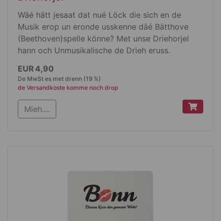
Wäé hätt jesaat dat nué Löck die sich en de
Musik erop un eronde usskenne däé Bätthove
(Beethoven)spelle könne? Met unse Driehorjel
hann och Unmusikalische de Drieh eruss.
Produktdetails
EUR 4,90
De MwSt es met drenn (19 %)
Dat kleene Spellwerek kamme met de Häng
de Versandkoste komme noch drop
kurbele
Mieh....
die Melodie ess vom Bätthove: Ludwig van
Beethovens 9. Sinfonie "Ode an die Freude"
en de Mooß: 4,5 cm x 4 cm x 2 cm